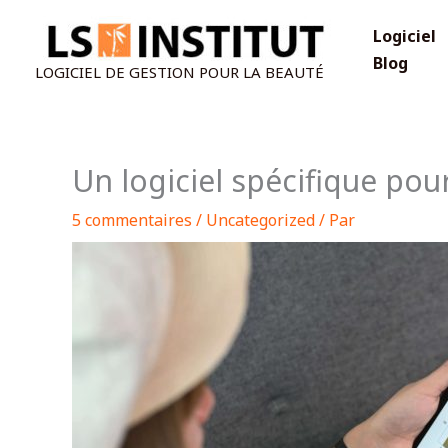
Aller
Logiciel
au
Blog
contenu
LOGICIEL DE GESTION POUR LA BEAUTÉ
Un logiciel spécifique pour
5 commentaires
/
Uncategorized
/ Par