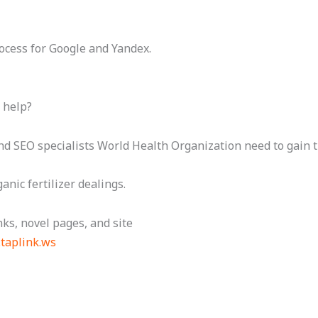
ocess for Google and Yandex.
 help?
and SEO specialists World Health Organization need to gain t
anic fertilizer dealings.
ks, novel pages, and site
.taplink.ws