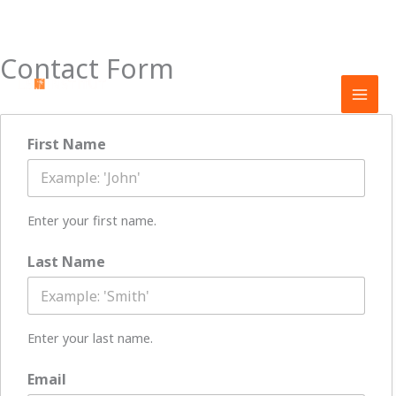
Contact Form
Aller
au
LOGICIEL DE GESTION POUR LA BEAUTÉ
contenu
First Name
Enter your first name.
Last Name
Enter your last name.
Email